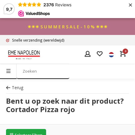
×
2376
Reviews
9,7
☀☀☀ S U M M E R S A L E - 1 0 % ☀☀☀
Snelle verzending
(wereldwijd)
0
Terug
Bent u op zoek naar dit product?
Cortador Pizza rojo