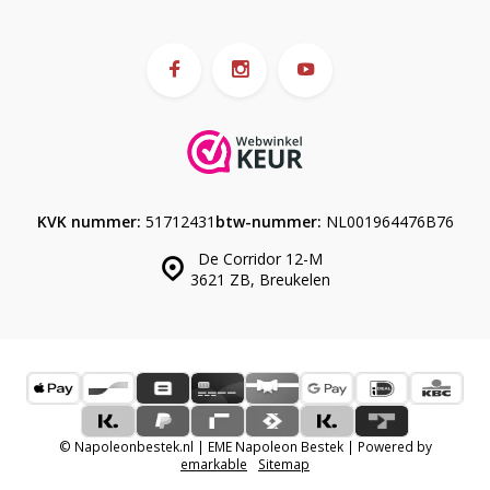
KVK nummer:
51712431
btw-nummer:
NL001964476B76
De Corridor 12-M
3621 ZB, Breukelen
© Napoleonbestek.nl | EME Napoleon Bestek | Powered by
emarkable
Sitemap