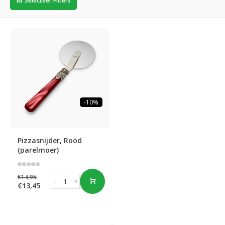
Selecteer Filters
-10%
Pizzasnijder, Rood
(parelmoer)
€14,95
-
+
€13,45