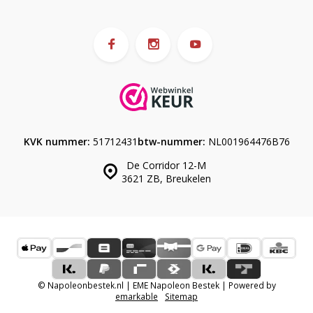
KVK nummer:
51712431
btw-nummer:
NL001964476B76
De Corridor 12-M
3621 ZB, Breukelen
© Napoleonbestek.nl | EME Napoleon Bestek | Powered by
emarkable
Sitemap