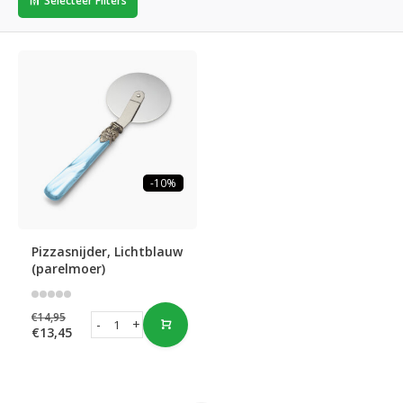
Selecteer Filters
-10%
Pizzasnijder, Lichtblauw
(parelmoer)
€14,95
-
+
€13,45