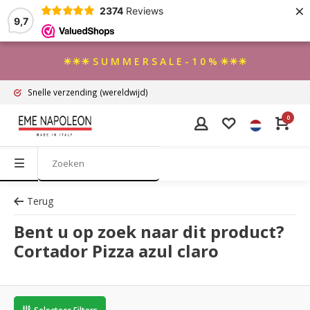
×
2374
Reviews
9,7
☀☀☀ S U M M E R S A L E - 1 0 % ☀☀☀
Snelle verzending
(wereldwijd)
0
Terug
Bent u op zoek naar dit product?
Cortador Pizza azul claro