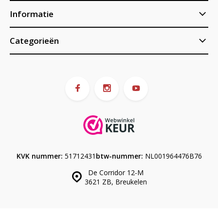
Informatie
Categorieën
KVK nummer:
51712431
btw-nummer:
NL001964476B76
De Corridor 12-M
3621 ZB, Breukelen