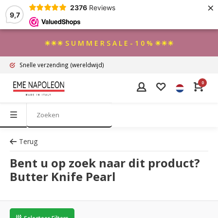
×
2376
Reviews
9,7
☀☀☀ S U M M E R S A L E - 1 0 % ☀☀☀
Snelle verzending
(wereldwijd)
0
Terug
Bent u op zoek naar dit product?
Butter Knife Pearl