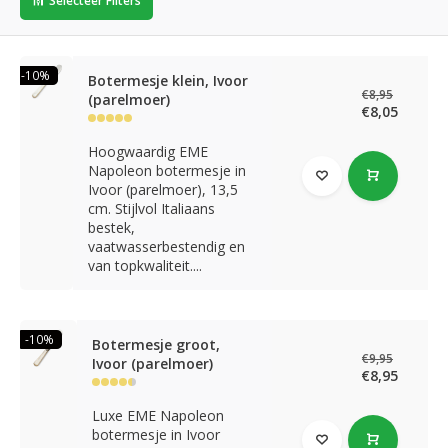
Selecteer Filters
-10%
Botermesje klein, Ivoor
€8,95
(parelmoer)
€8,05
Hoogwaardig EME
Napoleon botermesje in
Ivoor (parelmoer), 13,5
cm. Stijlvol Italiaans
bestek,
vaatwasserbestendig en
van topkwaliteit....
-10%
Botermesje groot,
€9,95
Ivoor (parelmoer)
€8,95
Luxe EME Napoleon
botermesje in Ivoor