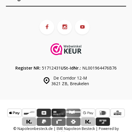
Register NR:
51712431
USt-IdNr.:
NL001964476B76
De Corridor 12-M
3621 ZB, Breukelen
© Napoleonbesteck.de | EME Napoleon Besteck | Powered by