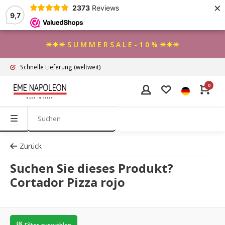
×
2373
Reviews
9,7
☀☀☀ S U M M E R S A L E - 1 0 % ☀☀☀
Schnelle Lieferung
(weltweit)
0
Zurück
Suchen Sie dieses Produkt?
Cortador Pizza rojo