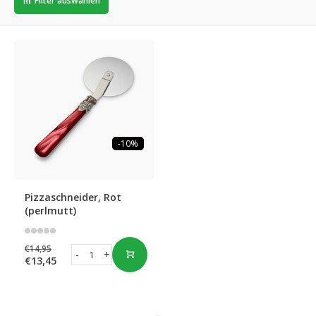
Filter auswählen
-10%
Pizzaschneider, Rot
(perlmutt)
€14,95
-
+
€13,45